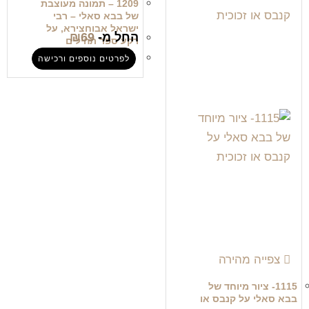
1209 – תמונה מעוצבת
של בבא סאלי – רבי
ישראל אבוחצירא, על
החל מ-
69
₪
רקע ספר תהילים
לפרטים נוספים ורכישה
צפייה מהירה
1115- ציור מיוחד של
בבא סאלי על קנבס או