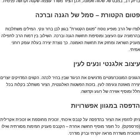
בדיוק רב, במבט של שלווה ואמונה, ולכן הציור משדר עוצמה שקטה וקדושה פנימית.
פטום הקטורת – סמל של הגנה וברכה
לצדו של הרב מופיע נוסח "פטום הקטורת" בגוון לבן ברור ונקי. המילים משתלבות
בהרמוניה עם העיצוב ומוסיפות תחושת הגנה וברכה. השילוב בין דמות הרב לתפילה
מעניק השראה ומחזק את תחושת האמונה. כך נוצרת יצירה בעלת עומק רוחני
אמיתי.
עיצוב אלגנטי ונעים לעין
הגוונים המונוכרומטיים מדגישים את הניגוד שבין בהיר לכהה. הקווים המדויקים יוצרים
יצירה מאוזנת ונעימה לעין. בזכות הפשטות האלגנטית, הציור משתלב בקלות בכל
חלל ומוסיף אווירה של רוגע וקדושה.
הדפסה במגוון אפשרויות
ניתן להזמין את הציור בהדפסה על קנבס איכותי, זכוכית מחוסמת או זכוכית אקרילית
(פרספקס). כל חומר מוסיף תחושה אחרת – הקנבס מעניק חמימות מסורתית ואילו
הזכוכית משדרת מראה יוקרתי וברק מודרני.