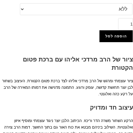
מות
ל
161
הוספה לסל
יור
הוסף למועדפים
ל
ציור של הרב מרדכי אליהו עם ברכת פטום
רב
הקטורת
רדכי
ליהו
ציור עוצמתי ומרגש של הרב מרדכי אליהו לצד ברכת פטום הקטורת. העיצוב בשחור
שילוב
לבן יוצר תחושת קדושה, עומק ורוגע. התמונה מדגישה את דמותו המאירה של הרב
טום
על רקע כהה ואלגנטי.
קטורת
ל
עיצוב חד ומדויק
נבס
ו
הרקע השחור משרה הדר וריכוז. הכיתוב הלבן יוצר ניגוד עוצמתי ומוסיף איזון
כוכית
ואלגנטיות. השילוב ביניהם מבטא את כוח האור גם בתוך החושך. דמות הרב צוירה