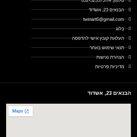
טלפון: 052-5255757/4
הבנאים 23, אשדוד
twinart6@gmail.com
בלוג
העלאת קובץ אישי להדפסה
תנאי שימוש באתר
הצהרת נגישות
מדיניות פרטיות
הבנאים 23, אשדוד