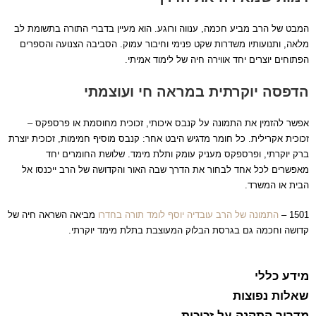
המבט של הרב מביע חכמה, ענווה ורוגע. הוא מעיין בדברי התורה בתשומת לב
מלאה, ותנועותיו משדרות שקט פנימי וחיבור עמוק. הסביבה הצנועה והספרים
הפתוחים יוצרים יחד אווירה חיה של לימוד אמיתי.
הדפסה יוקרתית במראה חי ועוצמתי
אפשר להזמין את התמונה על קנבס איכותי, זכוכית מחוסמת או פרספקס –
זכוכית אקרילית. כל חומר מדגיש היבט אחר: קנבס מוסיף חמימות, זכוכית יוצרת
ברק יוקרתי, ופרספקס מעניק עומק ותלת מימד. שלושת החומרים יחד
מאפשרים לכל אחד לבחור את הדרך שבה האור והקדושה של הרב ייכנסו אל
הבית או המשרד.
1501 –
התמונה של הרב עובדיה יוסף לומד תורה בחדרו
מביאה השראה חיה של
קדושה וחכמה גם בגרסת הבלוק המעוצבת בתלת מימד יוקרתי.
מידע כללי
שאלות נפוצות
מדריך התקנה על זכוכית