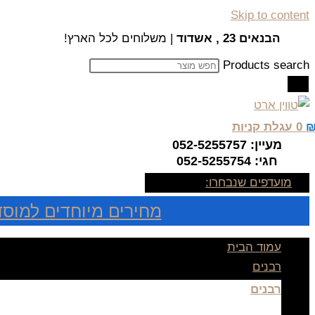
Skip to content
הבנאים 23 , אשדוד
| משלוחים לכל הארץ!
Products search
0
עגלת קניות
מעיין: 052-5255757
חגי: 052-5255754
מועדפים שנבחרו:
מחירים מיוחדים למוסד
עמוד הבית
רבנים
רבנים