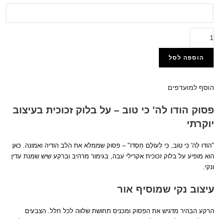
הוספה לסל
הוסף למועדפים
הפרטי נוסף לרשימת מועדפים
הוסף למועדפים
פסוק הודו לה' כי טוב – על בלוק זכוכית בעיצוב
יוקרתי
"הוֹדוּ לַה' כִּי טוֹב, כִּי לְעוֹלָם חַסְדּוֹ" – פסוק שממלא את הלב הודיה ואמונה. כאן
הוא מופיע על בלוק זכוכית אקרילי עבה, בגימור מרהיב וברקע שיש שמנת עדין
ונקי.
עיצוב נקי שמוסיף אור
הרקע הבהיר מדגיש את הפסוק ומכניס תחושת שלווה לכל חלל. הצבעים