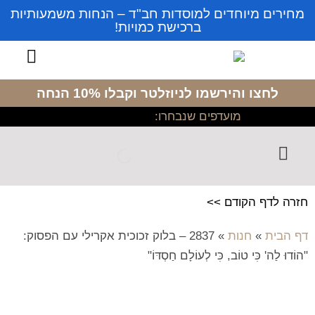
מחירים מיוחדים למוסדות חב"ד – הנחות משמעותיות
ברכישת כמויות!
לחצו והירשמו לניוזלטר
וקבלו 10% הנחה
מועדפים שנבחרו:
חזרה לדף הקודם >>
דף הבית
»
חנות
»
2837 – בלוק זכוכית אקרילי עם הפסוק:
"הוֹדוּ לַה' כִּי טוֹב, כִּי לְעוֹלָם חַסְדּוֹ"