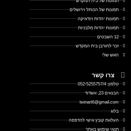
תמונות של בית המקדש
תמונות של הכותל וירושלים
תמונות יהדות ויודאיקה
תמונות יהדות מלבניות
12 השבטים
זכר לחורבן בית המקדש
האש שלי
צרו קשר
טלפון: 052-5255757/4
הבנאים 23, אשדוד
twinart6@gmail.com
בלוג
העלאת קובץ אישי להדפסה
תנאי שימוש באתר