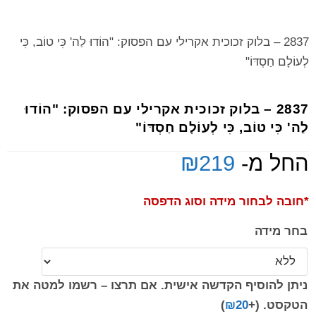
2837 – בלוק זכוכית אקרילי עם הפסוק: "הוֹדוּ לַה' כִּי טוֹב, כִּי
לְעוֹלָם חַסְדּוֹ"
2837 – בלוק זכוכית אקרילי עם הפסוק: "הוֹדוּ
לַה' כִּי טוֹב, כִּי לְעוֹלָם חַסְדּוֹ"
החל מ-
219
₪
*חובה לבחור מידה וסוג הדפסה
בחר מידה
ניתן להוסיף הקדשה אישית. אם תרצו – רשמו למטה את
הטקסט.
(+
20
₪
)