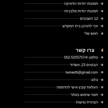
תמונות יהדות ויודאיקה
תמונות יהדות מלבניות
12 השבטים
זכר לחורבן בית המקדש
האש שלי
צרו קשר
טלפון: 052-5255757/4
הבנאים 23, אשדוד
twinart6@gmail.com
בלוג
העלאת קובץ אישי להדפסה
תנאי שימוש באתר
הצהרת נגישות