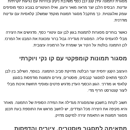
מסגרת לתמונה עידן קטן לבן כסף משלבת ניקיון ובהירות עם נגיעות יוקרתיות
עדינות. הבסיס הלבן יוצר מראה מואר ורענן, ואילו העיטורים בצבע כסף מוסיפים
עומק ואלגנטיות. כך מתקבל מסגור תמונות מוקפד שמשלב קלאסיות עם עדינות
מודרנית.
כאשר בוחרים מסגרות לתמונות בגוון לבן עם עיטורי כסף, מדגישים את היצירה
מבלי להעמיס עליה. המסגרת מגדירה גבול ברור ומכוונת את המבט אל המרכז.
לכן התמונה בולטת על הקיר אך שומרת על הרמוניה עיצובית.
מסגור תמונות קומפקטי עם קו נקי ויוקרתי
העיצוב הקטן יחסית יוצר הבלטה מדויקת סביב התמונה. בנוסף, השילוב בין לבן
לכסף מתאים למסגור קנבסים, פוסטרים, ציורים ותמונות מודפסות בסגנון
קלאסי או מודרני. הגוון הכסוף העדין מדגיש פרטים ומוסיף תחושת איכות מבלי
ליצור קונטרסט חריף מדי.
חשוב לקחת בחשבון שהמסגרת מגדילה את המידה הסופית של התמונה. מאחר
והיא מקיפה את היצירה מכל הצדדים, יש לחשב מראש את התוספת בעת תכנון
מסגור תמונות או התאמת יצירה למיקום מדויק.
מתאימה למסגור פוסטרים, ציורים והדפסות