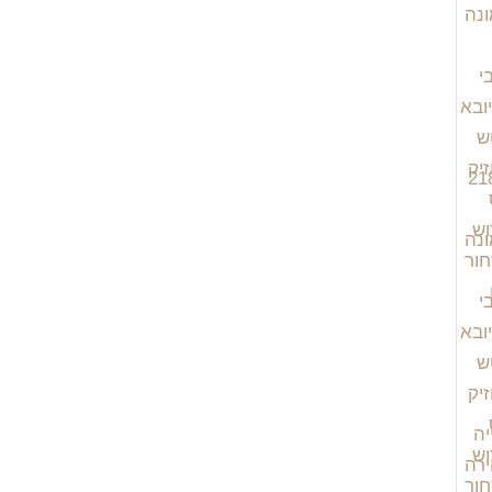
יה
רה