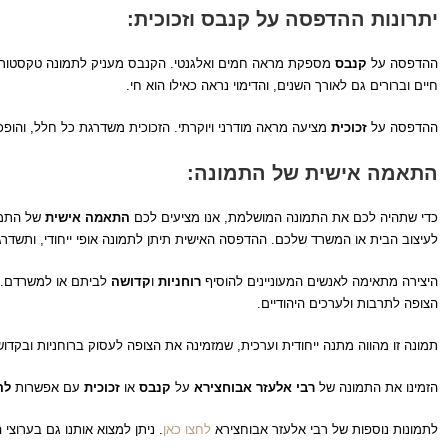
יתרונות ההדפסה על קנבס וזכוכית:
ההדפסה על
קנבס
מספקת מראה חמים ואלגנטי. הקנבס מעניק לתמונה טקסטורה יי
חיים וברורים גם לאורך השנים, והדימוי נראה כאילו הוא חי.
ההדפסה על
זכוכית
מציעה מראה מודרני ויוקרתי. הזכוכית משדרגת כל חלל, והופכת
התאמה אישית של התמונה:
כדי שתהיה לכם את התמונה המושלמת, אנו מציעים לכם
התאמה אישית
של התמ
לעיצוב הבית או המשרד שלכם. ההדפסה האישית תיתן לתמונה אופי ייחודי, ותשדרג
היצירה מתאימה לאנשים המעוניינים להוסיף
רוחניות
ו
קדושה
לביתם או למשרדם. כ
הצופה לתרבות ולערכים היהודיים.
תמונה זו מהווה מתנה ייחודית וערכית, שמזמינה את הצופה לעסוק ברוחניות ובקד
הזמינו את התמונה של
רבי אלעזר אבוחצירא
על
קנבס
או
זכוכית
עם אפשרות
לה
לתמונות נוספות של רבי אלעזר אבוחצירא
לחצו כאן
. ניתן למצוא אותנו גם בערוצ