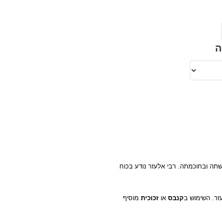
ה
תה ובחוכמתה. רבי אלעזר נודע בכוח
זר. השימוש ב
קנבס
או
זכוכית
מוסיף