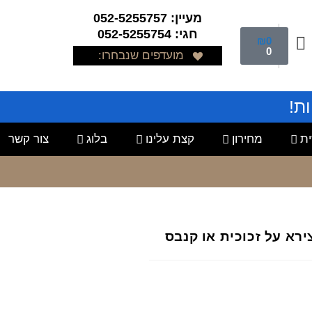
מעיין: 052-5255757
חגי: 052-5255754
₪
0
0
מועדפים שנבחרו:
ת!
ת
מחירון
קצת עלינו
בלוג
צור קשר