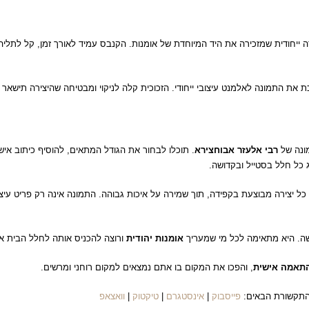
חודית שמזכירה את היד המיוחדת של אומנות. הקנבס עמיד לאורך זמן, קל לתליה 
 את התמונה לאלמנט עיצובי ייחודי. הזכוכית קלה לניקוי ומבטיחה שהיצירה תישאר ב
ונה של
רבי אלעזר אבוחצירא
. תוכלו לבחור את הגודל המתאים, להוסיף כיתוב אי
 כל חלל בסטייל ובקדושה.
ל יצירה מבוצעת בקפידה, תוך שמירה על איכות גבוהה. התמונה אינה רק פריט עיצ
ושה. היא מתאימה לכל מי שמעריך
אומנות יהודית
ורוצה להכניס אותה לחלל הבית או
תאמה אישית
, והפכו את המקום בו אתם נמצאים למקום רוחני ומרשים.
י התקשורת הבאים:
פייסבוק
|
אינסטגרם
|
טיקטוק
|
וואצאפ