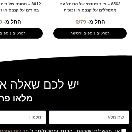
8562 – ציור פנורמי של הכותל עם
8012 – תמונה של בי
מתפללים על קנבס או זכוכית
בהירים על קנבס או ז
החל מ-
79
₪
החל מ-
9
לפרטים נוספים ורכישה
לפרטים נוספים 
יש לכם שאלה או
מלאו פרט
אני מאשר/ת שקראתי, הבנתי ומסכים/מה ל
מדיניות הפרטי