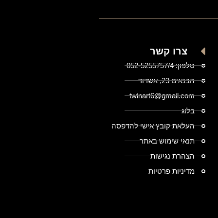
צרו קשר
טלפון: 052-5255757/4
הבנאים 23, אשדוד
twinart6@gmail.com
בלוג
העלאת קובץ אישי להדפסה
תנאי שימוש באתר
הצהרת נגישות
מדיניות פרטיות