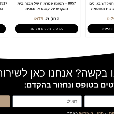
ת המקדש בגוונים
8057 – תמונה פנורמית של מבנה בית
כוכית מחוסמת
המקדש על קנבס או זכוכית
בש
7
₪
החל מ-
79
₪
ורכישה
לפרטים נוספים ורכישה
 בקשה? אנחנו כאן לשירו
ים בטופס ונחזור בהקדם:
ות
ו-
תקנון השימוש
באתר.