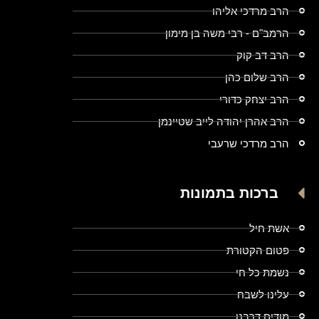
הרב מרדכי אליהו
הרמב"ם - רבי משה בן מימון
הרב דב קוק
הרב שלום כהן
הרב יצחק כדורי
הרב אהרן יהודה לייב שטיינמן
הרב מרדכי שרעבי
ברכות בתמונות
אשת חיל
פטום הקטורת
נשמת כל חי
עלינו לשבח
מודים דרבנן