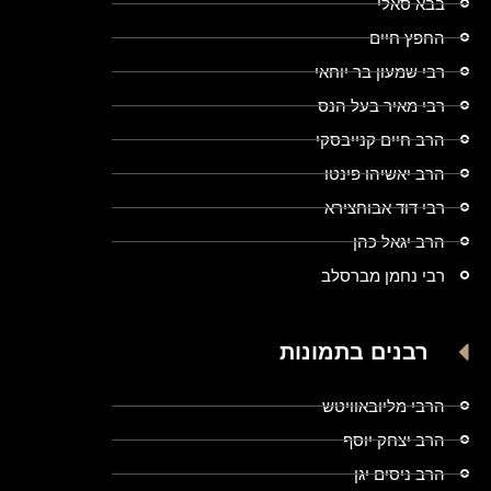
בבא סאלי
החפץ חיים
רבי שמעון בר יוחאי
רבי מאיר בעל הנס
הרב חיים קנייבסקי
הרב יאשיהו פינטו
רבי דוד אבוחצירא
הרב יגאל כהן
רבי נחמן מברסלב
רבנים בתמונות
הרבי מליובאוויטש
הרב יצחק יוסף
הרב ניסים יגן