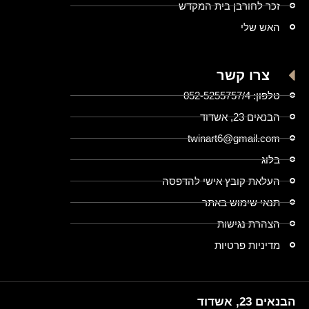
זכר לחורבן בית המקדש
האש שלי
צרו קשר
טלפון: 052-5255757/4
הבנאים 23, אשדוד
twinart6@gmail.com
בלוג
העלאת קובץ אישי להדפסה
תנאי שימוש באתר
הצהרת נגישות
מדיניות פרטיות
הבנאים 23, אשדוד