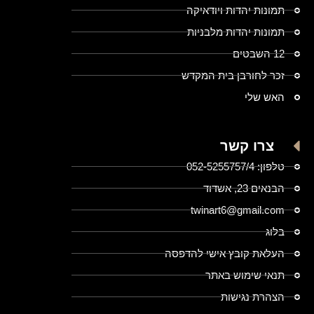
תמונות יהדות ויודאיקה
תמונות יהדות מלבניות
12 השבטים
זכר לחורבן בית המקדש
האש שלי
צרו קשר
טלפון: 052-5255757/4
הבנאים 23, אשדוד
twinart6@gmail.com
בלוג
העלאת קובץ אישי להדפסה
תנאי שימוש באתר
הצהרת נגישות