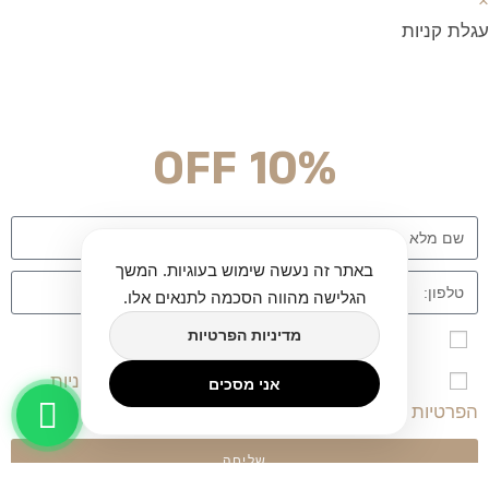
×
עגלת קניות
מצטרפים וחוסכים!
ניוזלטר עם מלא הפתעות והנחה לרכישה מיידית
10% OFF
באתר זה נעשה שימוש בעוגיות. המשך
הגלישה מהווה הסכמה לתנאים אלו.
מדיניות הפרטיות
אני מאשר\ת הרשמה לרשימת הדיוור לאתר twinart
אני מאשר/ת שקראתי, הבנתי ומסכים/מה ל
מדיניות
אני מסכים
הפרטיות
ו-
תקנון השימוש
באתר.
שליחה