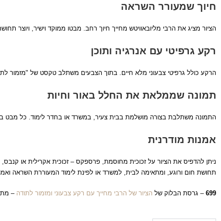
חיוך שמעורר השראה
הציור מציג את הרבי מליובאוויטש מחייך חיוך רחב. מבטו ממוקד וישיר, ויוצר תחושת
רקע גרפיטי עם אנרגיה ותוכן
הרקע כולל גרפיטי צבעוני מלא חיים. בתוך הצבעים משתלב טקסט של "מזמור לתודה"
תמונה שממלאת את החלל באור וחיות
התמונה משתלבת בצורה מושלמת בבית צעיר, במשרד או בחדר לימוד. כל מבט בה
אמנות מודרנית
ניתן להדפיס את הציור על זכוכית מחוסמת, פרספקס – זכוכית אקרילית או קנבס, ב
תחושת חום ורוגע, ומתאימה לבית, למשרד או לפינת לימוד המעוררת השראה ואמו
699
– גרסת הבלוק של
הציור של הרבי מחייך עם רקע צבעוני ומזמור לתודה
– מתנה