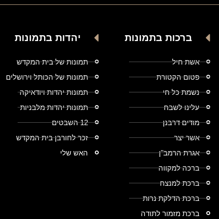
ברכות בתמונות
יהדות בתמונות
אשת חיל
תמונות של בית המקדש
פטום הקטורת
תמונות של הכותל וירושלים
נשמת כל חי
תמונות יהדות ויודאיקה
עלינו לשבח
תמונות יהדות מלבניות
מודים דרבנן
12 השבטים
אשר יצר
זכר לחורבן בית המקדש
אגרת הרמב"ן
האש שלי
ברכה למקווה
ברכת למנצח
ברכת הדלקת נרות
ברכת מזמור לתודה