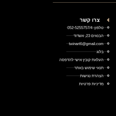
צרו קשר
טלפון: 052-5255757/4
הבנאים 23, אשדוד
twinart6@gmail.com
בלוג
העלאת קובץ אישי להדפסה
תנאי שימוש באתר
הצהרת נגישות
מדיניות פרטיות