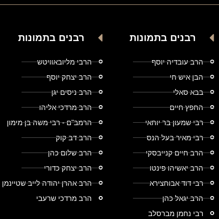
רבנים בתמונות
רבנים בתמונות
הרב עובדיה יוסף
הרבי מליובאוויטש
הבן איש חי
הרב יצחק יוסף
בבא סאלי
הרב ניסים יגן
החפץ חיים
הרב מרדכי אליהו
רבי שמעון בר יוחאי
הרמב"ם - רבי משה בן מימון
רבי מאיר בעל הנס
הרב דב קוק
הרב חיים קנייבסקי
הרב שלום כהן
הרב יאשיהו פינטו
הרב יצחק כדורי
רבי דוד אבוחצירא
הרב אהרן יהודה לייב שטיינמן
הרב יגאל כהן
הרב מרדכי שרעבי
רבי נחמן מברסלב