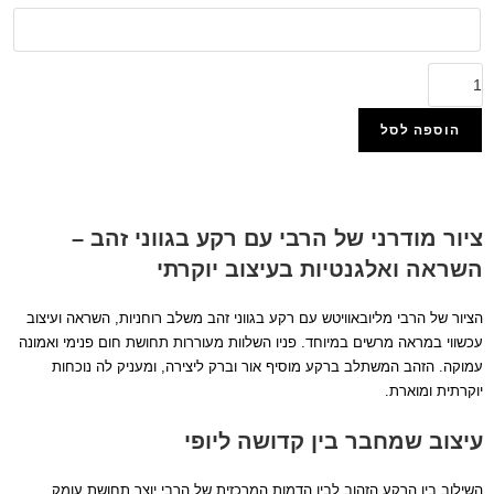
הוספה לסל
הוסף למועדפים
ציור מודרני של הרבי עם רקע בגווני זהב –
השראה ואלגנטיות בעיצוב יוקרתי
הציור של הרבי מליובאוויטש עם רקע בגווני זהב משלב רוחניות, השראה ועיצוב
עכשווי במראה מרשים במיוחד. פניו השלוות מעוררות תחושת חום פנימי ואמונה
עמוקה. הזהב המשתלב ברקע מוסיף אור וברק ליצירה, ומעניק לה נוכחות
יוקרתית ומוארת.
עיצוב שמחבר בין קדושה ליופי
השילוב בין הרקע הזהוב לבין הדמות המרכזית של הרבי יוצר תחושת עומק