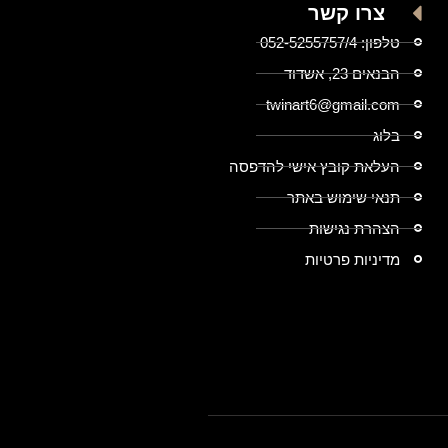
צרו קשר
טלפון: 052-5255757/4
הבנאים 23, אשדוד
twinart6@gmail.com
בלוג
העלאת קובץ אישי להדפסה
תנאי שימוש באתר
הצהרת נגישות
מדיניות פרטיות