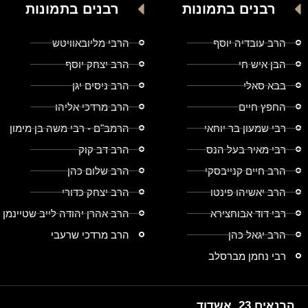
רבנים בתמונות
רבנים בתמונות
הרב עובדיה יוסף
הרבי מליובאוויטש
הבן איש חי
הרב יצחק יוסף
בבא סאלי
הרב ניסים יגן
החפץ חיים
הרב מרדכי אליהו
רבי שמעון בר יוחאי
הרמב"ם - רבי משה בן מימון
רבי מאיר בעל הנס
הרב דב קוק
הרב חיים קנייבסקי
הרב שלום כהן
הרב יאשיהו פינטו
הרב יצחק כדורי
רבי דוד אבוחצירא
הרב אהרן יהודה לייב שטיינמן
הרב יגאל כהן
הרב מרדכי שרעבי
רבי נחמן מברסלב
הבנאים 23, אשדוד