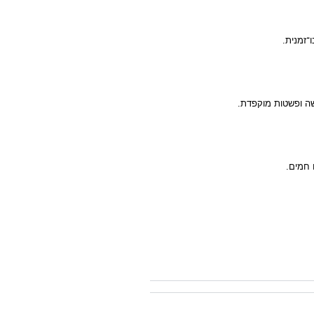
־זמנית.
שה ופשטות מוקפדת.
 חמים.