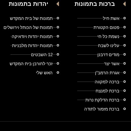
ברכות בתמונות
יהדות בתמונות
אשת חיל
תמונות של בית המקדש
פטום הקטורת
תמונות של הכותל וירושלים
נשמת כל חי
תמונות יהדות ויודאיקה
עלינו לשבח
תמונות יהדות מלבניות
מודים דרבנן
12 השבטים
אשר יצר
זכר לחורבן בית המקדש
אגרת הרמב"ן
האש שלי
ברכה למקווה
ברכת למנצח
ברכת הדלקת נרות
ברכת מזמור לתודה