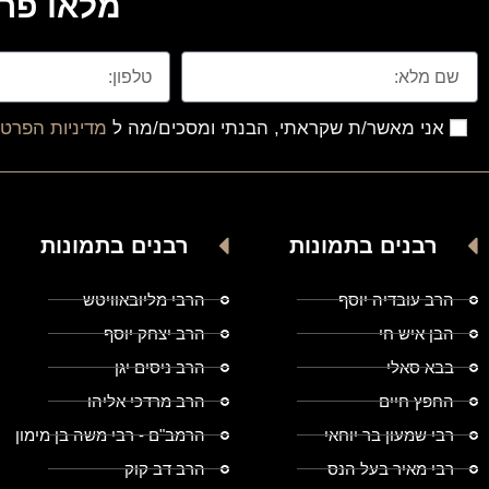
מלאו פרט
אני מאשר/ת שקראתי, הבנתי ומסכים/מה ל
מדיניות הפרטי
רבנים בתמונות
רבנים בתמונות
הרב עובדיה יוסף
הרבי מליובאוויטש
הבן איש חי
הרב יצחק יוסף
בבא סאלי
הרב ניסים יגן
החפץ חיים
הרב מרדכי אליהו
רבי שמעון בר יוחאי
הרמב"ם - רבי משה בן מימון
רבי מאיר בעל הנס
הרב דב קוק