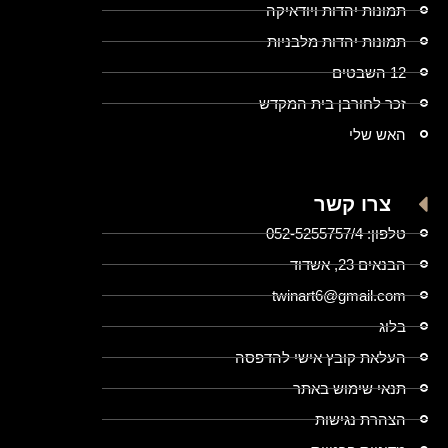
תמונות יהדות ויודאיקה
תמונות יהדות מלבניות
12 השבטים
זכר לחורבן בית המקדש
האש שלי
צרו קשר
טלפון: 052-5255757/4
הבנאים 23, אשדוד
twinart6@gmail.com
בלוג
העלאת קובץ אישי להדפסה
תנאי שימוש באתר
הצהרת נגישות