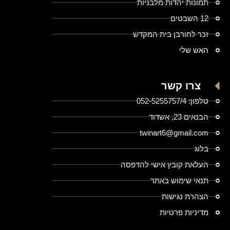
תמונות יהדות מלבניות
12 השבטים
זכר לחורבן בית המקדש
האש שלי
צרו קשר
טלפון: 052-5255757/4
הבנאים 23, אשדוד
twinart6@gmail.com
בלוג
העלאת קובץ אישי להדפסה
תנאי שימוש באתר
הצהרת נגישות
מדיניות פרטיות