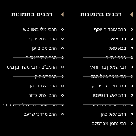
רבנים בתמונות
רבנים בתמונות
הרב עובדיה יוסף
הרבי מליובאוויטש
הבן איש חי
הרב יצחק יוסף
בבא סאלי
הרב ניסים יגן
החפץ חיים
הרב מרדכי אליהו
רבי שמעון בר יוחאי
הרמב"ם - רבי משה בן מימון
רבי מאיר בעל הנס
הרב דב קוק
הרב חיים קנייבסקי
הרב שלום כהן
הרב יאשיהו פינטו
הרב יצחק כדורי
רבי דוד אבוחצירא
הרב אהרן יהודה לייב שטיינמן
הרב יגאל כהן
הרב מרדכי שרעבי
רבי נחמן מברסלב