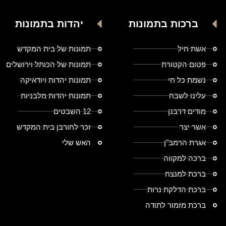
ברכות בתמונות
יהדות בתמונות
אשת חיל
תמונות של בית המקדש
פטום הקטורת
תמונות של הכותל וירושלים
נשמת כל חי
תמונות יהדות ויודאיקה
עלינו לשבח
תמונות יהדות מלבניות
מודים דרבנן
12 השבטים
אשר יצר
זכר לחורבן בית המקדש
אגרת הרמב"ן
האש שלי
ברכה למקווה
ברכת למנצח
ברכת הדלקת נרות
ברכת מזמור לתודה