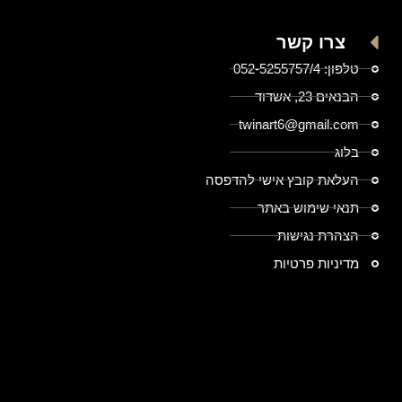
צרו קשר
טלפון: 052-5255757/4
הבנאים 23, אשדוד
twinart6@gmail.com
בלוג
העלאת קובץ אישי להדפסה
תנאי שימוש באתר
הצהרת נגישות
מדיניות פרטיות