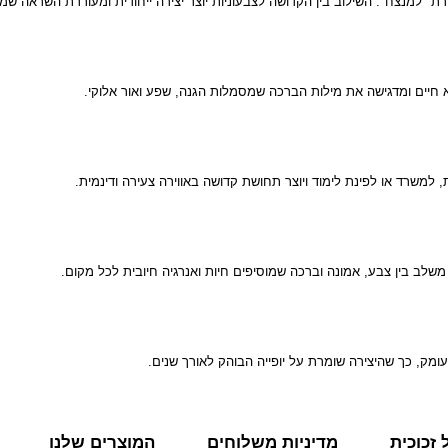
ת "למנצח". השילוב בין הקדושה לצבעוניות יוצר יצירה ייחודית ומעוררת השראה ש
א חיים ומדגישה את מילות הברכה שמסמלות הגנה, שפע ואור אלוקי.
, למשרד או לפינת לימוד ויוצר תחושת קדושה באווירה צעירה ודינמית.
 משלב בין צבע, אמונה וברכה שמוסיפים חיות ואנרגיה חיובית לכל מקום.
ומק, כך שהיצירה שומרת על יופייה הבוהק לאורך שנים.
זכוכית
מדיניות משלוחים
המוצרים שלנו