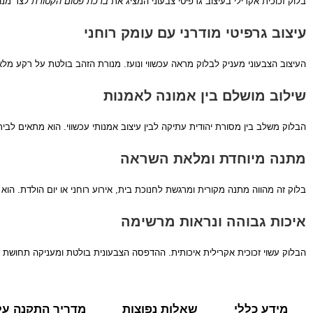
בלוק זכוכית אקרילי בעיצוב גרפיטי צבעוני המציג את
ברכת פטום הקטורת
לצד מנור
עיצוב גרפיטי מודרני עם עומק רוחני
העיצוב הצבעוני מעניק לבלוק מראה עכשווי ונועז. מנורת הזהב בולטת על רקע מל
שילוב מושלם בין אמונה לאמנות
הבלוק משלב בין מסורת יהודית עתיקה לבין עיצוב אמנותי עכשווי. הוא מתאים לבית
מתנה מיוחדת ומלאת השראה
בלוק זה מהווה מתנה מקורית ומרגשת לחנוכת בית, אירוע רוחני או יום הולדת. הוא
איכות גבוהה ונראות מרשימה
הבלוק עשוי זכוכית אקרילית איכותית. ההדפסה הצבעונית בולטת ומעניקה תחושת ע
מידע כללי
שאלות נפוצות
מדריך התקנה על 