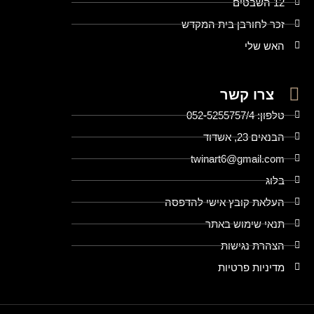
12 השבטים
זכר לחורבן בית המקדש
האש שלי
צרו קשר
טלפון: 052-5255757/4
הבנאים 23, אשדוד
twinart6@gmail.com
בלוג
העלאת קובץ אישי להדפסה
תנאי שימוש באתר
הצהרת נגישות
מדיניות פרטיות