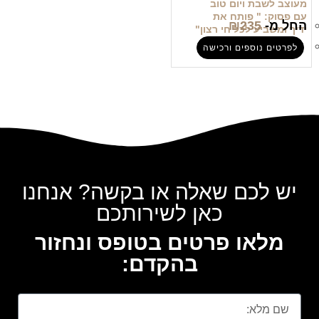
מעוצב לשבת ויום טוב
עם פסוק: " פותח את
החל מ-
235
₪
ידיך ומשביע לכל חי רצון"
לפרטים נוספים ורכישה
יש לכם שאלה או בקשה? אנחנו
כאן לשירותכם
מלאו פרטים בטופס ונחזור
בהקדם: