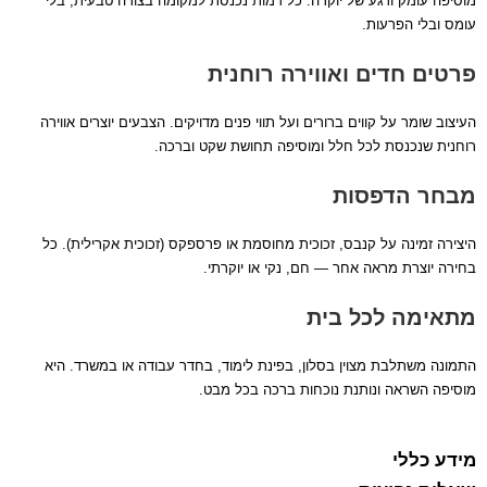
מוסיפה עומק ורגע של יוקרה. כל דמות נכנסת למקומה בצורה טבעית, בלי
עומס ובלי הפרעות.
פרטים חדים ואווירה רוחנית
העיצוב שומר על קווים ברורים ועל תווי פנים מדויקים. הצבעים יוצרים אווירה
רוחנית שנכנסת לכל חלל ומוסיפה תחושת שקט וברכה.
מבחר הדפסות
היצירה זמינה על קנבס, זכוכית מחוסמת או פרספקס (זכוכית אקרילית). כל
בחירה יוצרת מראה אחר — חם, נקי או יוקרתי.
מתאימה לכל בית
התמונה משתלבת מצוין בסלון, בפינת לימוד, בחדר עבודה או במשרד. היא
מוסיפה השראה ונותנת נוכחות ברכה בכל מבט.
מידע כללי