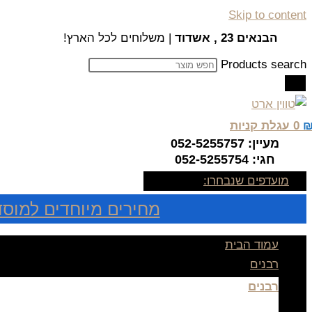
Skip to content
הבנאים 23 , אשדוד
| משלוחים לכל הארץ!
Products search
0
עגלת קניות
מעיין: 052-5255757
חגי: 052-5255754
מועדפים שנבחרו:
מחירים מיוחדים למוסד
עמוד הבית
רבנים
רבנים