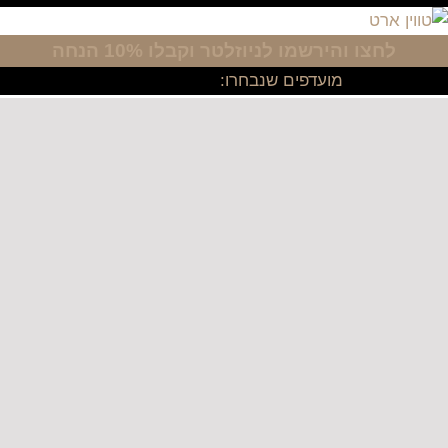
לחצו והירשמו לניוזלטר
וקבלו 10% הנחה
מועדפים שנבחרו: