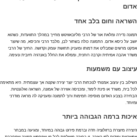
חייך
אדום
התוועדות
יושב
השראה וחום בלב אחד
ל
יסא
תמונה נדירה ומלאת אור של הרבי מליובאוויטש מחייך במהלך התוועדות, כשהוא
דום
יושב על כיסא אדום. התמונה כולה בשחור לבן, מלבד הרבי והכיסא, מה שיוצר
אפקט מרשים שמבליט את דמותו ומעניק תחושת עומק וקדושה. החיוך של הרבי
משדר אהבה אמיתית וקרבה רוחנית, וממלא את החלל באנרגיה חיובית ונעימה.
עיצוב עם משמעות
השילוב בין עיצוב אמנותי לנוכחות הרבי יוצר יצירה שקטה אך עוצמתית. היא מתאימה
לכל בית, משרד או פינת לימוד, ומכניסה אווירה של אמונה, השראה ואלגנטיות.
הבחירה בצבע האדום מוסיפה חמימות ורוך לתמונה ומעניקה לה מראה מודרני
ומיוחד.
איכות ברמה הגבוהה ביותר
היצירה מיוצרת ברזולוציה חדה וברמת פירוט גבוהה במיוחד, ומגיעה במבחר
אפשרויות ומידות לפי הצורך. זו בחירה מושלמת לכל מי שמחפש תמונה שמחברת