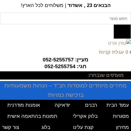
Ski
הבנאים 23 , אשדוד
| משלוחים לכל הארץ!
t
Product
conten
searc
0
עגלת קניות
מעיין: 052-5255757
חגי: 052-5255754
מועדפים שנבחרו:
מחירים מיוחדים למוסדות חב"ד – הנחות משמעותיות
ברכישת כמויות!
עמוד הבית
רבנים
יודאיקה
אומנות מודרנית
מסגרות
בלוק אקרילי
תמונות בהתאמה אישית
מחירון
קצת עלינו
בלוג
צור קשר