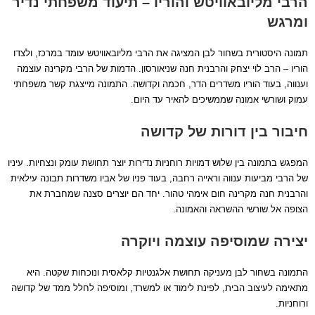
הרבי מליובאוויטש והוריו – תיעוד משפחתי נדיר
ומרגש
תמונה היסטורית בשחור לבן המציגה את הרבי מליובאוויטש עומד במרכז, ולצדו
הוריו – הרב לוי יצחק והרבנית חנה שניאורסון. הדמות של הרבי מקרינה עוצמה
וענווה, בעוד הוריו משדרים הדר, חכמה וקדושה. התמונה מייצגת קשר משפחתי
עמוק ושורשי אמונה שממשיכים להאיר עד היום.
חיבור בין דורות של קדושה
המפגש בתמונה בין שלוש דמויות רוחניות נדירות יוצר תחושת עומק ונצחיות. עיניו
של הרבי מביעות ענווה וראייה רחבה, בעוד פניו של אביו משדרות תבונה עילאית
והרבנית חנה מקרינה חום אימהי טהור. יחד הם יוצרים סצנה שמחברת את
הצופה אל שורשי ההשראה והאמונה.
יצירה שמוסיפה עוצמה ויוקרה
התמונה בשחור לבן מעניקה תחושת אלגנטיות קלאסית ונוכחות שקטה. היא
מתאימה לעיצוב הבית, לפינת לימוד או למשרד, ומוסיפה לחלל ממד של קדושה
ורוחניות.