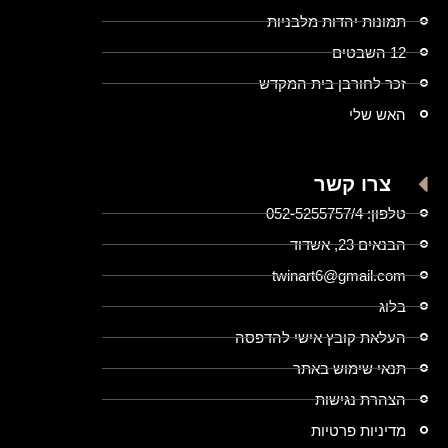
תמונות יהדות מלבניות
12 השבטים
זכר לחורבן בית המקדש
האש שלי
צרו קשר
טלפון: 052-5255757/4
הבנאים 23, אשדוד
twinart6@gmail.com
בלוג
העלאת קובץ אישי להדפסה
תנאי שימוש באתר
הצהרת נגישות
מדיניות פרטיות