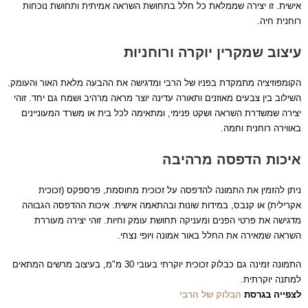
אישית. זו יצירה שממלאת כל חלל בתחושת השראה אמיתית ותחושת נוכחות
רוחנית חיה.
עיצוב שמקרין יוקרה ורוחניות
הקומפוזיציה מתמקדת בפניו של הרבי ומדגישה את ההבעה מלאת האור והעומק.
השילוב בין צבעים מאוזנים ותאורה עדינה יוצר מראה מרהיב ושמח גם יחד. זוהי
יצירה שמשדרת השראה ושקט פנימי, ומתאימה לכל בית או משרד המעוניינים
באווירה רוחנית וחמה.
איכות הדפסה מרהיבה
ניתן להזמין את התמונה להדפסה על זכוכית מחוסמת, פרספקס (זכוכית
אקרילית) או קנבס, במידות שונות ובהתאמה אישית. איכות ההדפסה הגבוהה
מדגישה את פרטי הפנים ומעניקה תחושת עומק וחיות. זוהי יצירה מעוררת
השראה שמאירה את החלל באור אמונה ויופי נצחי.
התמונה זמינה גם כבלוק זכוכית יוקרתי בעובי 30 מ"מ, בעיצוב מרשים המתאים
למתנה יוקרתית.
לצפייה בגרסת
הבלוק של הרבי