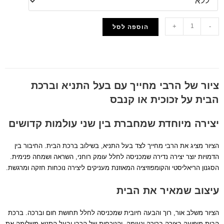
+
-
הוספה לסל
הוסף למועדפים
ציור של הרבי מחייך עם בעל התניא וברכת
הבית על זכוכית או קנבס
יצירה מיוחדת שמחברת בין שני עולמות קדושים
הציור מציג את הרבי מחייך לצד בעל התניא, בשילוב ברכת הבית. החיבור בין
הדמויות יוצר יצירה נדירה שמכניסה לחלל עומק רוחני, השראה ושמחה פנימית.
הסגנון הריאליסטי והקומפוזיציה המאוזנת מעניקים ליצירה נוכחות חזקה ומרגשת.
עיצוב שמאיר את הבית
הציור משלב אור, רוך והבעה חיובית שמכניסה לחלל תחושת חום וברכה. ברכת
הבית מופיעה בצורה ברורה ונעימה, והנוכחות של הרבי ובעל התניא משלימה את