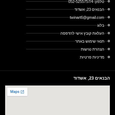
טלפון: 052-5255757/4
הבנאים 23, אשדוד
twinart6@gmail.com
בלוג
העלאת קובץ אישי להדפסה
תנאי שימוש באתר
הצהרת נגישות
מדיניות פרטיות
הבנאים 23, אשדוד