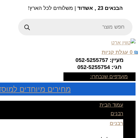
Skip
הבנאים 23 , אשדוד
| משלוחים לכל הארץ!
to
Products
content
search
0
עגלת קניות
מעיין: 052-5255757
חגי: 052-5255754
מועדפים שנבחרו:
מחירים מיוחדים למוסד
עמוד הבית
רבנים
רבנים