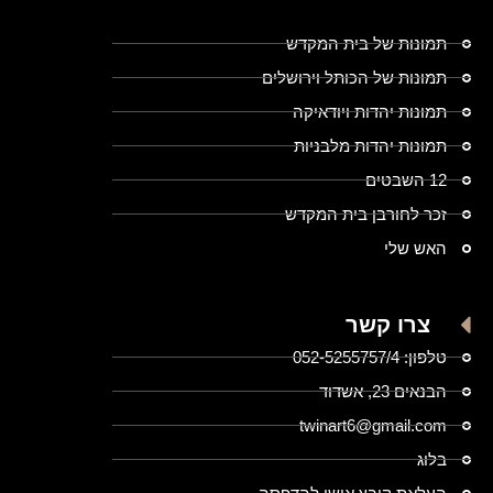
תמונות של בית המקדש
תמונות של הכותל וירושלים
תמונות יהדות ויודאיקה
תמונות יהדות מלבניות
12 השבטים
זכר לחורבן בית המקדש
האש שלי
צרו קשר
טלפון: 052-5255757/4
הבנאים 23, אשדוד
twinart6@gmail.com
בלוג