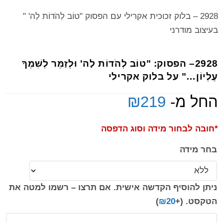
2928 – בלוק זכוכית אקרילי עם הפסוק "טוֹב לְהֹדוֹת לַה' "
בעיצוב מודרני
2928– הפסוק: "טוֹב לְהֹדוֹת לַה' וּלְזַמֵּר לְשִׁמְךָ
עֶלְיוֹן…" על בלוק אקרילי
החל מ-
219
₪
*חובה לבחור מידה וסוג הדפסה
בחר מידה
ניתן להוסיף הקדשה אישית. אם תרצו – רשמו למטה את
הטקסט.
(+
20
₪
)