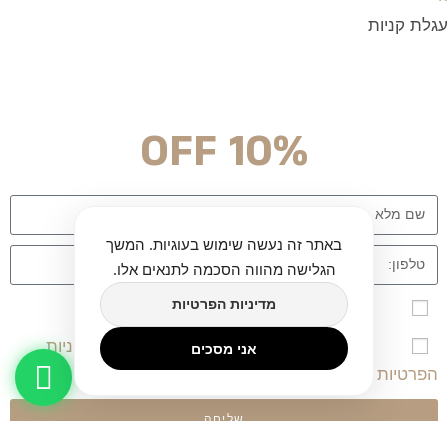
עגלת קניות
מצטרפים וחוסכים!
ניוזלטר עם מלא הפתעות והנחה לרכישה מיידית
10% OFF
באתר זה נעשה שימוש בעוגיות. המשך
הגלישה מהווה הסכמה לתנאים אלו.
מדיניות הפרטיות
אני מאשר\ת הרשמה לרשימת הדיוור לאתר twinart
אני מאשר/ת שקראתי, הבנתי ומסכים/מה ל
מדיניות
אני מסכים
הפרטיות
ו-
תקנון השימוש
באתר.
שליחה