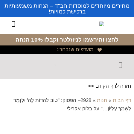
מחירים מיוחדים למוסדות חב"ד – הנחות משמעותיות
ברכישת כמויות!
לחצו והירשמו לניוזלטר
וקבלו 10% הנחה
מועדפים שנבחרו:
חזרה לדף הקודם >>
דף הבית
»
חנות
»
2928– הפסוק: "טוֹב לְהֹדוֹת לַה' וּלְזַמֵּר
לְשִׁמְךָ עֶלְיוֹן…" על בלוק אקרילי