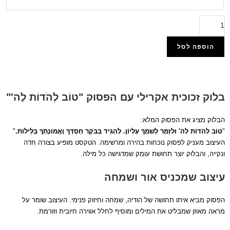
הוספה לסל
הוסף למועדפים
בלוק זכוכית אקרילי עם הפסוק "טוֹב לְהֹדוֹת לַה'"
הבלוק מציג את הפסוק המלא:
"
טוֹב לְהֹדוֹת לַה' וּלְזַמֵּר לְשִׁמְךָ עֶלְיוֹן. לְהַגִּיד בַּבֹּקֶר חַסְדֶּךָ וֶאֱמוּנָתְךָ בַּלֵּילוֹת.
"
העיצוב מעניק לפסוק נוכחות בהירה ומרשימה. הטקסט מופיע בצורה חדה
ונקייה, והבלוק יוצר תחושת עומק שמדגישה כל מילה.
עיצוב שמכניס אור ושמחה
הפסוק מביא איתו תחושה של הודיה, שמחה וחיזוק פנימי. העיצוב שומר על
מראה מאוזן שמבליט את המילים ומוסיף לחלל אווירה חיובית וזורמת.