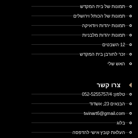
תמונות של בית המקדש
תמונות של הכותל וירושלים
תמונות יהדות ויודאיקה
תמונות יהדות מלבניות
12 השבטים
זכר לחורבן בית המקדש
האש שלי
צרו קשר
טלפון: 052-5255757/4
הבנאים 23, אשדוד
twinart6@gmail.com
בלוג
העלאת קובץ אישי להדפסה