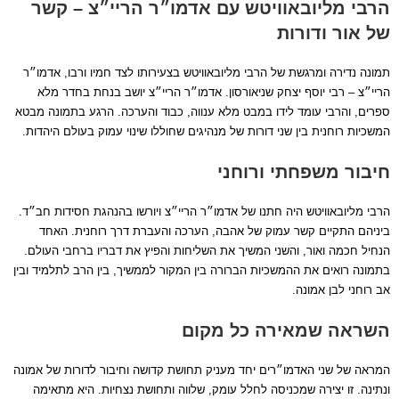
הרבי מליובאוויטש עם אדמו״ר הריי״צ – קשר
של אור ודורות
תמונה נדירה ומרגשת של הרבי מליובאוויטש בצעירותו לצד חמיו ורבו, אדמו״ר
הריי״צ – רבי יוסף יצחק שניאורסון. אדמו״ר הריי״צ יושב בנחת בחדר מלא
ספרים, והרבי עומד לידו במבט מלא ענווה, כבוד והערכה. הרגע בתמונה מבטא
המשכיות רוחנית בין שני דורות של מנהיגים שחוללו שינוי עמוק בעולם היהדות.
חיבור משפחתי ורוחני
הרבי מליובאוויטש היה חתנו של אדמו״ר הריי״צ ויורשו בהנהגת חסידות חב״ד.
ביניהם התקיים קשר עמוק של אהבה, הערכה והעברת דרך רוחנית. האחד
הנחיל חכמה ואור, והשני המשיך את השליחות והפיץ את דבריו ברחבי העולם.
בתמונה רואים את ההמשכיות הברורה בין המקור לממשיך, בין הרב לתלמיד ובין
אב רוחני לבן אמונה.
השראה שמאירה כל מקום
המראה של שני האדמו״רים יחד מעניק תחושת קדושה וחיבור לדורות של אמונה
ונתינה. זו יצירה שמכניסה לחלל עומק, שלווה ותחושת נצחיות. היא מתאימה