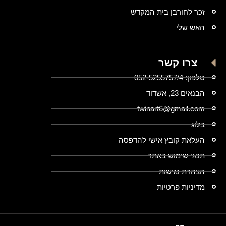
זכר לחורבן בית המקדש
האש שלי
צרו קשר
טלפון: 052-5255757/4
הבנאים 23, אשדוד
twinart6@gmail.com
בלוג
העלאת קובץ אישי להדפסה
תנאי שימוש באתר
הצהרת נגישות
מדיניות פרטיות