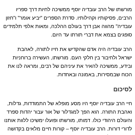
מורשתו של הרב עובדיה יוסף ממשיכה לחיות דרך ספריו
הרבים, פסיקותיו וקהילותיו. סדרת הספרים "יביע אומר" ו"חזון
עובדיה" מהווה אבן דרך בעולם ההלכה, ומאות אלפי תלמידים
סופגים בצמא את דברי תורתו עד היום.
הרב עובדיה היה אדם שהקדיש את חייו לתורה, לאהבת
ישראל ולחיבור בין חלקי העם. מורשתו, העשירה ברוחניות
ובידע, ממשיכה להאיר את עיניהם של רבים, ומראה לנו את
הכוח שבמסירות, באמונה ובאחדות.
לסיכום
חיי הרב עובדיה יוסף היו מסע מופלא של התמודדות, גדלות,
ואהבת התורה. הוא הפך למגדלור של אור עבור יהדות ספרד
והעולם היהודי כולו. דמותו, מורשתו ופועלו ימשיכו ללוות אותנו
לדורי דורות. הרב עובדיה יוסף – קורות חיים מלאים בקדושה