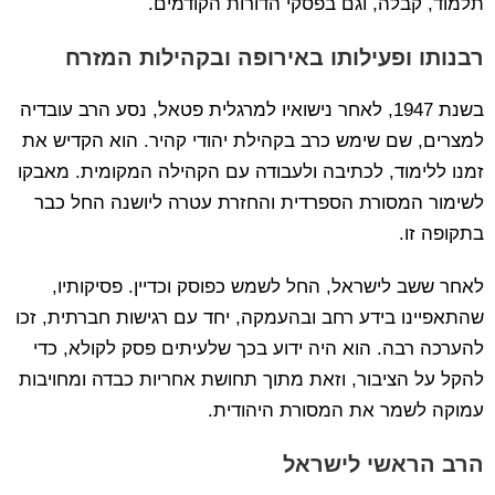
תלמוד, קבלה, וגם בפסקי הדורות הקודמים.
רבנותו ופעילותו באירופה ובקהילות המזרח
בשנת 1947, לאחר נישואיו למרגלית פטאל, נסע הרב עובדיה
למצרים, שם שימש כרב בקהילת יהודי קהיר. הוא הקדיש את
זמנו ללימוד, לכתיבה ולעבודה עם הקהילה המקומית. מאבקו
לשימור המסורת הספרדית והחזרת עטרה ליושנה החל כבר
בתקופה זו.
לאחר ששב לישראל, החל לשמש כפוסק וכדיין. פסיקותיו,
שהתאפיינו בידע רחב ובהעמקה, יחד עם רגישות חברתית, זכו
להערכה רבה. הוא היה ידוע בכך שלעיתים פסק לקולא, כדי
להקל על הציבור, וזאת מתוך תחושת אחריות כבדה ומחויבות
עמוקה לשמר את המסורת היהודית.
הרב הראשי לישראל