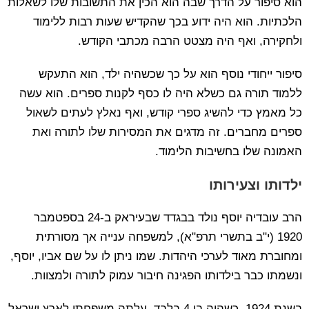
הוא סיפור על הדרך שבה הוא הכין את התשובות שלו לשאלות
הלכתיות. הוא היה ידוע בכך שהקדיש שעות רבות ללימוד
ולחקירה, ואף היה מצטט הרבה מכתבי הקודש.
סיפור ייחודי נוסף הוא על כך שכשהיה ילד, הוא התעקש
ללמוד תורה גם כשלא היה לו כסף לקנות ספרים. הוא עשה
כל מאמץ כדי להשיג ספרי קודש, ואף נאלץ לעתים לשאול
ספרים מחברים. זה מדגים את המסירות שלו לתורה ואת
האמונה שלו בחשיבות הלימוד.
ילדותו וצעירותו
הרב עובדיה יוסף נולד בבגדד שבעיראק ב-24 בספטמבר
1920 (י"ב בתשרי תרפ"א), למשפחה ענייה אך מסורתית
ומחוברת מאוד לערכי היהדות. שמו ניתן לו על שם אביו, יוסף,
ונשמתו כבר בילדותו הפגינה חיבור עמוק לתורה ולמצוות.
בשנת 1924, כשהיה בן 4 בלבד, עלתה משפחתו לארץ ישראל