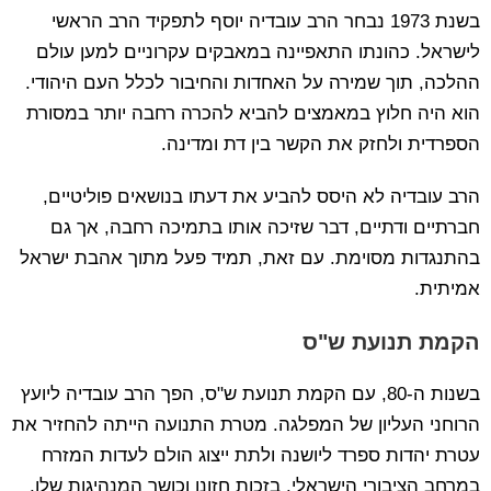
בשנת 1973 נבחר הרב עובדיה יוסף לתפקיד הרב הראשי
לישראל. כהונתו התאפיינה במאבקים עקרוניים למען עולם
ההלכה, תוך שמירה על האחדות והחיבור לכלל העם היהודי.
הוא היה חלוץ במאמצים להביא להכרה רחבה יותר במסורת
הספרדית ולחזק את הקשר בין דת ומדינה.
הרב עובדיה לא היסס להביע את דעתו בנושאים פוליטיים,
חברתיים ודתיים, דבר שזיכה אותו בתמיכה רחבה, אך גם
בהתנגדות מסוימת. עם זאת, תמיד פעל מתוך אהבת ישראל
אמיתית.
הקמת תנועת ש"ס
בשנות ה-80, עם הקמת תנועת ש"ס, הפך הרב עובדיה ליועץ
הרוחני העליון של המפלגה. מטרת התנועה הייתה להחזיר את
עטרת יהדות ספרד ליושנה ולתת ייצוג הולם לעדות המזרח
במרחב הציבורי הישראלי. בזכות חזונו וכושר המנהיגות שלו,