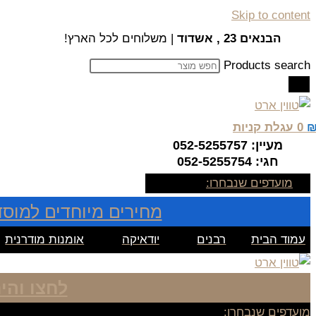
Skip to content
הבנאים 23 , אשדוד
| משלוחים לכל הארץ!
Products search
0
עגלת קניות
מעיין: 052-5255757
חגי: 052-5255754
מועדפים שנבחרו:
מחירים מיוחדים למוסד
עמוד הבית
רבנים
יודאיקה
אומנות מודרנית
לחצו והי
מועדפים שנבחרו: