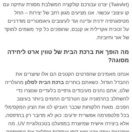
(TwinArt) יצרנו עבורכם קולקציה המשלבת מסורת עתיקה עם
קו עיצובי עכשווי. אנו מציעים מגוון רחב של יצירות – החל
מטיפוגרפיה ידנית עדינה ועד לעיצובים גיאומטריים מודרניים
על זכוכית אקרילית או קנבס, שהופכים כל קיר משמים למוקד
של אור וחיוביות.
מה הופך את ברכת הבית של טווין ארט ליחידה
מסוגה?
אנחנו מאמינים שהפרטים הקטנים הם אלו שיוצרים את
ההבדל הגדול. כשאתם בוחרים
ברכת הבית לסלון
מהגלריה
שלנו, אתם נהנים מעיבודים גרפיים בלעדיים שנוצרו כדי
להשתלב בהרמוניה עם הטרנדים החמים ביותר בעיצוב
הפנים. מאות הלקוחות שכבר העניקו לנו את הציון המקסימלי
בכל פלטפורמה אפשרית יודעים: כאן לא מדובר רק בהדפסה,
אלא ביצירה אישית שמיוצרת במפעלנו בטכנולוגיית UV, מה
שמבטיח עומק צבע יוצא דופן ועמידות שתלווה את המשפחה